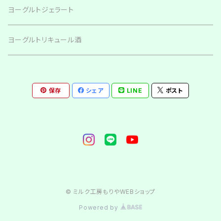
プレーン味
ヨーグルトジェラート
いちご味
ヨーグルトリキュール酒
保存
シェア
LINE
ポスト
© ミルク工房もりやWEBショップ
Powered by